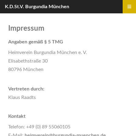
K.D.St.V. Burgundia München
Impressum
Angaben gemäß § 5 TMG
Heimverein Burgundia München e. V.
Elisabethstraße 30
80796 München
Vertreten durch:
Klaus Raadts
Kontakt
Telefon: +49 (0) 89 55060105
E-Mail:
ed.nehcneum-aidnugrub@nierevmieh